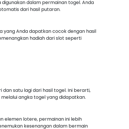
sa digunakan dalam permainan togel. Anda
tomatis dari hasil putaran.
ka yang Anda dapatkan cocok dengan hasil
emenangkan hadiah dari slot seperti
an satu lagi dari hasil togel. Ini berarti,
melalui angka togel yang didapatkan.
elemen lotere, permainan ini lebih
t menemukan kesenangan dalam bermain