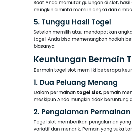
Saat Anda memutar gulungan di slot, hasi
mungkin diminta memilih angka dari simbol
5. Tunggu Hasil Togel
Setelah memilih atau mendapatkan angka,
togel, Anda bisa memenangkan hadiah besa
biasanya.
Keuntungan Bermain To
Bermain togel slot memiliki beberapa keu
1. Dua Peluang Menang
Dalam permainan
togel slot
, pemain memil
meskipun Anda mungkin tidak beruntung d
2. Pengalaman Permainan
Togel slot memberikan pengalaman yang u
variatif dan menarik. Pemain yang suka