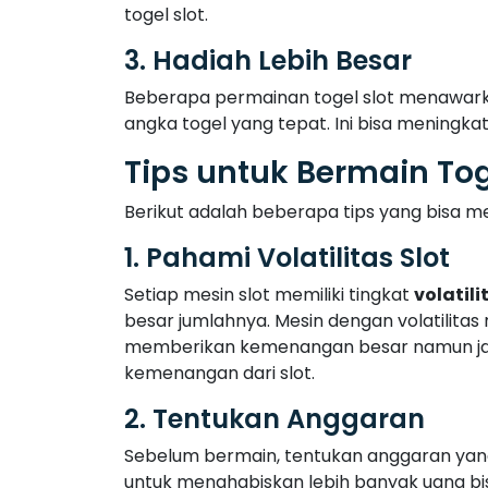
togel slot.
3. Hadiah Lebih Besar
Beberapa permainan togel slot menawar
angka togel yang tepat. Ini bisa meningk
Tips untuk Bermain Tog
Berikut adalah beberapa tips yang bisa 
1. Pahami Volatilitas Slot
Setiap mesin slot memiliki tingkat
volatili
besar jumlahnya. Mesin dengan volatilita
memberikan kemenangan besar namun jaran
kemenangan dari slot.
2. Tentukan Anggaran
Sebelum bermain, tentukan anggaran yang 
untuk menghabiskan lebih banyak uang bi