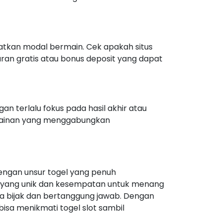
tkan modal bermain. Cek apakah situs
aran gratis atau bonus deposit yang dapat
n terlalu fokus pada hasil akhir atau
rmainan yang menggabungkan
engan unsur togel yang penuh
n yang unik dan kesempatan untuk menang
ra bijak dan bertanggung jawab. Dengan
sa menikmati togel slot sambil