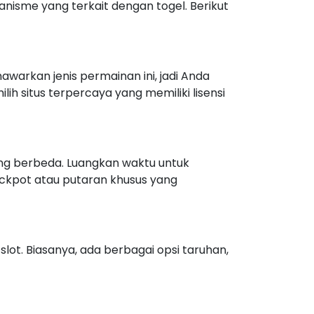
anisme yang terkait dengan togel. Berikut
awarkan jenis permainan ini, jadi Anda
ih situs terpercaya yang memiliki lisensi
yang berbeda. Luangkan waktu untuk
ackpot atau putaran khusus yang
t. Biasanya, ada berbagai opsi taruhan,