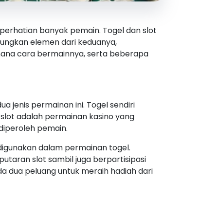
perhatian banyak pemain. Togel dan slot
ungkan elemen dari keduanya,
imana cara bermainnya, serta beberapa
 jenis permainan ini. Togel sendiri
, slot adalah permainan kasino yang
iperoleh pemain.
 digunakan dalam permainan togel.
ran slot sambil juga berpartisipasi
da dua peluang untuk meraih hadiah dari